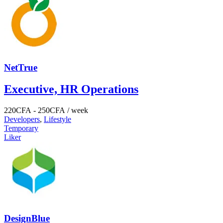
NetTrue
Executive, HR Operations
220
CFA
-
250
CFA
/ week
Developers
,
Lifestyle
Temporary
Liker
DesignBlue