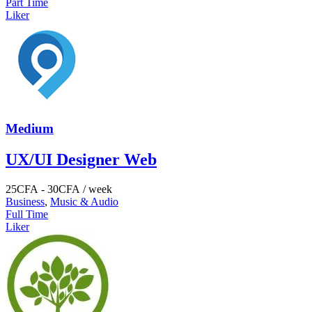
Part Time
Liker
Medium
UX/UI Designer Web
25
CFA
-
30
CFA
/ week
Business
,
Music & Audio
Full Time
Liker