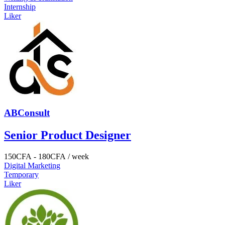
Internship
Liker
ABConsult
Senior Product Designer
150
CFA
-
180
CFA
/ week
Digital Marketing
Temporary
Liker