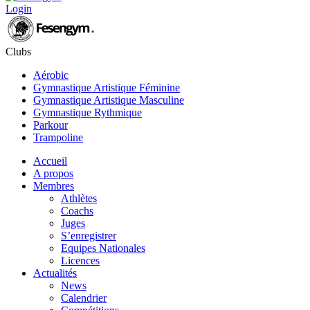
Login
Clubs
Aérobic
Gymnastique Artistique Féminine
Gymnastique Artistique Masculine
Gymnastique Rythmique
Parkour
Trampoline
Accueil
A propos
Membres
Athlètes
Coachs
Juges
S’enregistrer
Equipes Nationales
Licences
Actualités
News
Calendrier