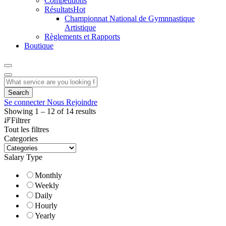
Compétitions
Résultats
Hot
Championnat National de Gymnnastique
Artistique
Règlements et Rapports
Boutique
Search
Se connecter
Nous Rejoindre
Showing
1
–
12
of 14 results
Filtrer
Tout les filtres
Categories
Salary Type
Monthly
Weekly
Daily
Hourly
Yearly