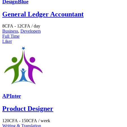
DesignBlue
General Ledger Accountant
8
CFA
-
12
CFA
/ day
Business
,
Developers
Full Time
Liker
APInter
Product Designer
120
CFA
-
150
CFA
/ week
Writing & Translation