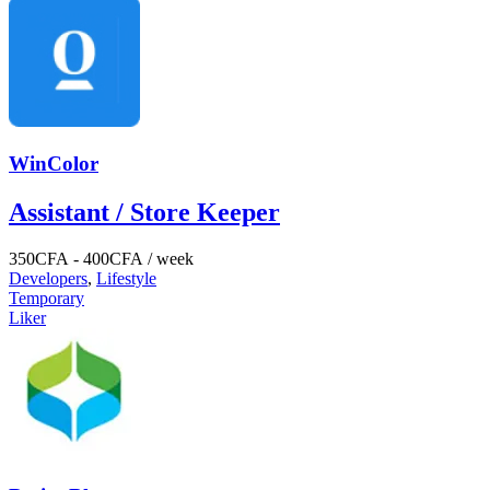
WinColor
Assistant / Store Keeper
350
CFA
-
400
CFA
/ week
Developers
,
Lifestyle
Temporary
Liker