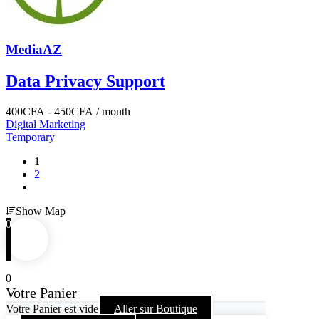
MediaAZ
Data Privacy Support
400
CFA
-
450
CFA
/ month
Digital Marketing
Temporary
1
2
Show Map
0
0
Votre Panier
Votre Panier est vide
Aller sur Boutique