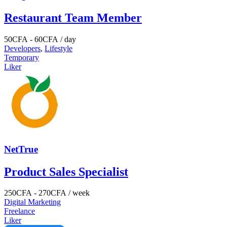
Restaurant Team Member
50
CFA
-
60
CFA
/ day
Developers
,
Lifestyle
Temporary
Liker
NetTrue
Product Sales Specialist
250
CFA
-
270
CFA
/ week
Digital Marketing
Freelance
Liker