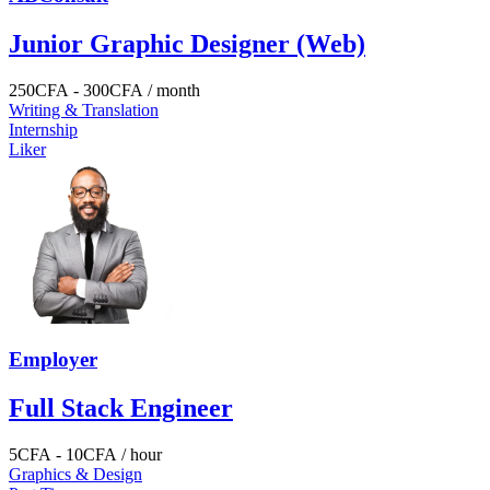
Junior Graphic Designer (Web)
250
CFA
-
300
CFA
/ month
Writing & Translation
Internship
Liker
Employer
Full Stack Engineer
5
CFA
-
10
CFA
/ hour
Graphics & Design