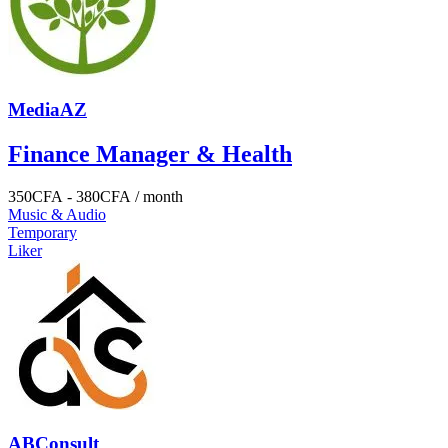
MediaAZ
Finance Manager & Health
350
CFA
-
380
CFA
/ month
Music & Audio
Temporary
Liker
ABConsult