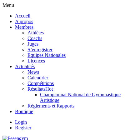
Menu
Accueil
A propos
Membres
Athlètes
Coachs
Juges
S’enregistrer
Equipes Nationales
Licences
Actualités
News
Calendrier
Compétitions
Résultats
Hot
Championnat National de Gymnnastique
Artistique
Règlements et Rapports
Boutique
Login
Register