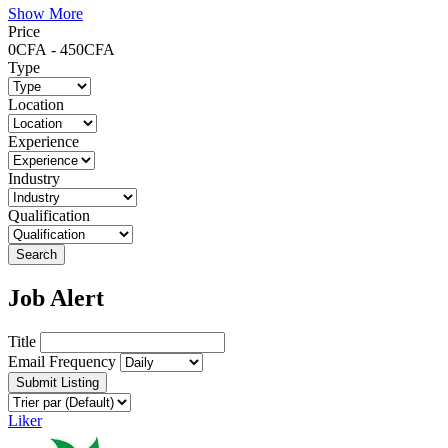
Show More
Price
0
CFA
-
450
CFA
Type
Location
Experience
Industry
Qualification
Search
Job Alert
Title
Email Frequency
Submit Listing
Liker