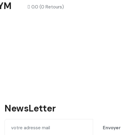
YM
0.0
(0 Retours)
NewsLetter
Envoyer