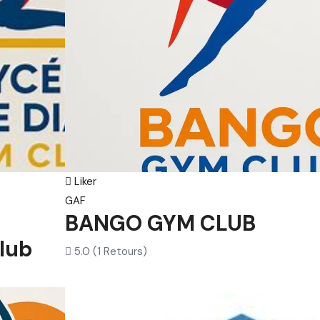
Liker
GAF
BANGO GYM CLUB
lub
5.0
(1 Retours)