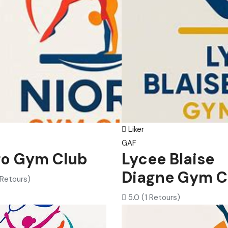
Liker
GAF
ro Gym Club
Lycee Blaise
Diagne Gym C
 Retours)
5.0
(1 Retours)