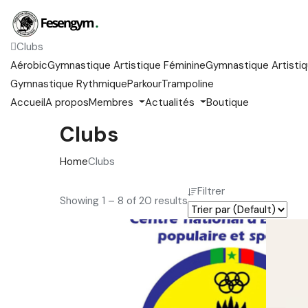
Clubs
Aérobic
Gymnastique Artistique Féminine
Gymnastique Artistiq
Gymnastique Rythmique
Parkour
Trampoline
Accueil
A propos
Membres
Actualités
Boutique
Clubs
Home
Clubs
Filtrer
Showing
1
–
8
of 20 results