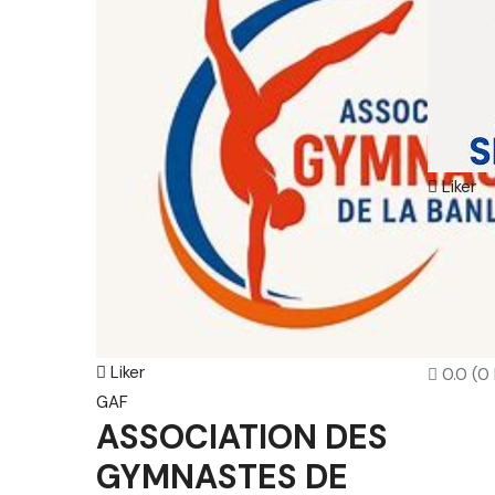
Liker
Gymnast
SIS
RYT
CLU
Liker
0.0
(0
GAF
ASSOCIATION DES
GYMNASTES DE