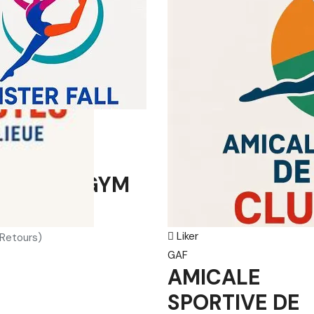
ique Rythmique
TER FALL
HMIQUE GYM
B
Liker
 Retours)
GAF
AMICALE
SPORTIVE DE