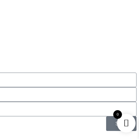
0
Send