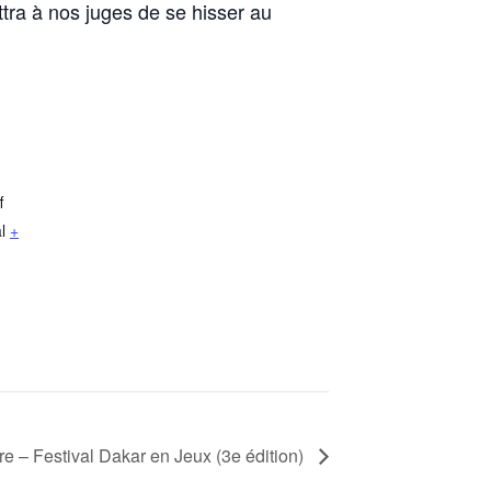
ra à nos juges de se hisser au
f
l
+
e – Festival Dakar en Jeux (3e édition)