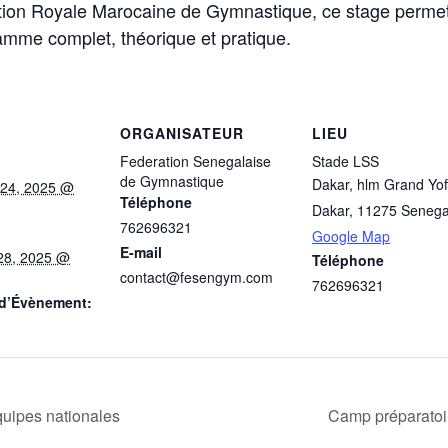
tion Royale Marocaine de Gymnastique, ce stage permett
amme complet, théorique et pratique.
ORGANISATEUR
LIEU
Federation Senegalaise
Stade LSS
de Gymnastique
Dakar, hlm Grand Yof
 24, 2025 @
Téléphone
Dakar
,
11275
Senega
762696321
Google Map
E-mail
28, 2025 @
Téléphone
contact@fesengym.com
762696321
 d’Évènement:
uipes nationales
Camp préparatoir