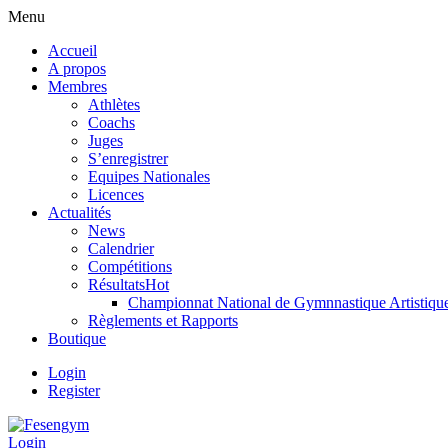
Menu
Accueil
A propos
Membres
Athlètes
Coachs
Juges
S’enregistrer
Equipes Nationales
Licences
Actualités
News
Calendrier
Compétitions
Résultats
Hot
Championnat National de Gymnnastique Artistiqu
Règlements et Rapports
Boutique
Login
Register
Login