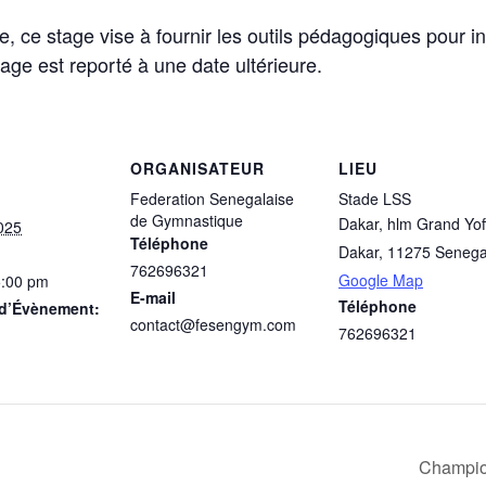
, ce stage vise à fournir les outils pédagogiques pour in
tage est reporté à une date ultérieure.
ORGANISATEUR
LIEU
Federation Senegalaise
Stade LSS
de Gymnastique
Dakar, hlm Grand Yof
2025
Téléphone
Dakar
,
11275
Senega
762696321
Google Map
5:00 pm
E-mail
Téléphone
 d’Évènement:
contact@fesengym.com
762696321
Champion