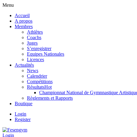
Menu
Accueil
A propos
Membres
Athlètes
Coachs
Juges
S’enregistrer
Equipes Nationales
Licences
Actualités
News
Calendrier
Compétitions
Résultats
Hot
Championnat National de Gymnnastique Artistiqu
Règlements et Rapports
Boutique
Login
Register
Login