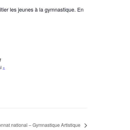
itier les jeunes à la gymnastique. En
f
l
+
nat national – Gymnastique Artistique