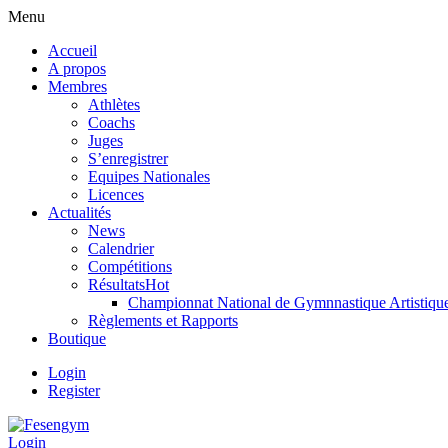
Menu
Accueil
A propos
Membres
Athlètes
Coachs
Juges
S’enregistrer
Equipes Nationales
Licences
Actualités
News
Calendrier
Compétitions
Résultats
Hot
Championnat National de Gymnnastique Artistiqu
Règlements et Rapports
Boutique
Login
Register
Login