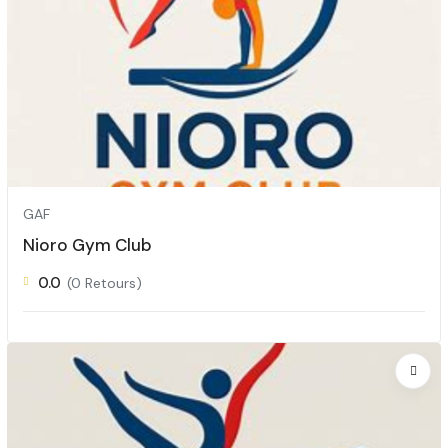
GAF
Nioro Gym Club
0.0
(0 Retours)