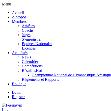
Menu
Accueil
A propos
Membres
Athlètes
Coachs
Juges
S’enregistrer
Equipes Nationales
Licences
Actualités
News
Calendrier
Compétitions
Résultats
Hot
Championnat National de Gymnnastique Artistiqu
Règlements et Rapports
Boutique
Login
Register
Login